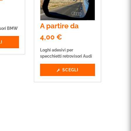
A partire da
isori BMW
4,00
€
I
Loghi adesivi per
specchietti retrovisori Audi
SCEGLI