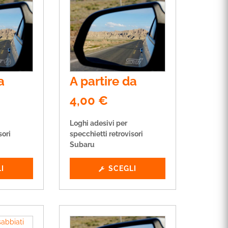
a
A partire da
4,00
€
Loghi adesivi per
sori
specchietti retrovisori
Subaru
I
SCEGLI