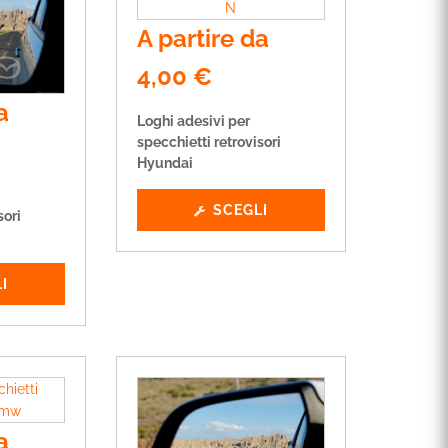
A partire da
4,00
€
a
Loghi adesivi per
specchietti retrovisori
Hyundai
SCEGLI
sori
I
a