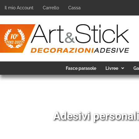
Il mio Account
Carrello
Cassa
Fasce parasole
Livree
Ga
er rendere unica la tua auto
sivi →