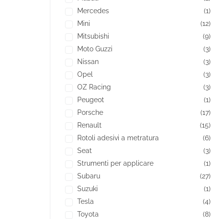
Mercedes
(1)
Mini
(12)
Mitsubishi
(9)
Moto Guzzi
(3)
Nissan
(3)
Opel
(3)
OZ Racing
(3)
Peugeot
(1)
Porsche
(17)
Renault
(15)
Rotoli adesivi a metratura
(6)
Seat
(3)
Strumenti per applicare
(1)
Subaru
(27)
Suzuki
(1)
Tesla
(4)
Toyota
(8)