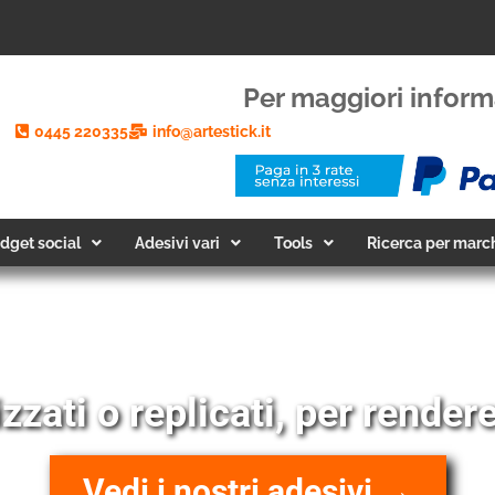
Per maggiori inform
0445 220335
info@artestick.it
dget social
Adesivi vari
Tools
Ricerca per marc