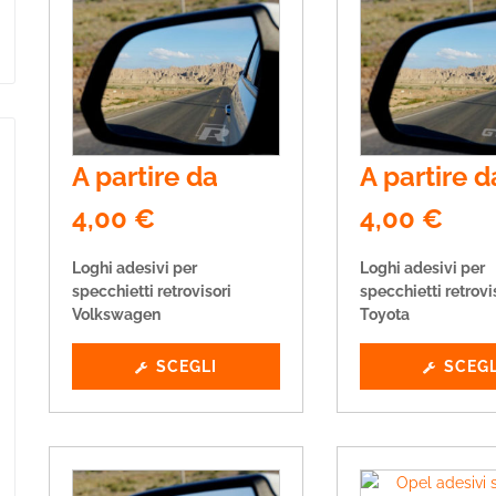
A partire da
A partire d
4,00
€
4,00
€
Loghi adesivi per
Loghi adesivi per
specchietti retrovisori
specchietti retrovi
Volkswagen
Toyota
SCEGLI
SCEGL