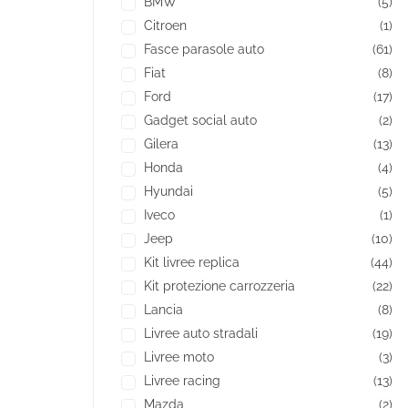
BMW
(5)
Citroen
(1)
Fasce parasole auto
(61)
Fiat
(8)
Ford
(17)
Gadget social auto
(2)
Gilera
(13)
Honda
(4)
Hyundai
(5)
Iveco
(1)
Jeep
(10)
Kit livree replica
(44)
Kit protezione carrozzeria
(22)
Lancia
(8)
Livree auto stradali
(19)
Livree moto
(3)
Livree racing
(13)
Mazda
(2)