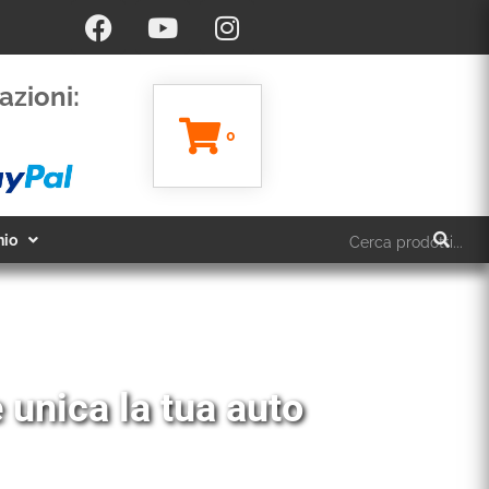
azioni:
0
hio
Vendita ed installazion