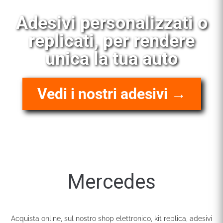
Ve
ersonalizzati o
install
i, per rendere
la tua auto
ostri adesivi →
Scopri 
Mercedes
Acquista online, sul nostro shop elettronico, kit replica, adesivi