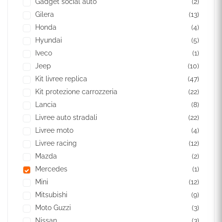
Gadget social auto
(2)
Gilera
(13)
Honda
(4)
Hyundai
(5)
Iveco
(1)
Jeep
(10)
Kit livree replica
(47)
Kit protezione carrozzeria
(22)
Lancia
(8)
Livree auto stradali
(22)
Livree moto
(4)
Livree racing
(12)
Mazda
(2)
Mercedes
(1)
Mini
(12)
Mitsubishi
(9)
Moto Guzzi
(3)
Nissan
(3)