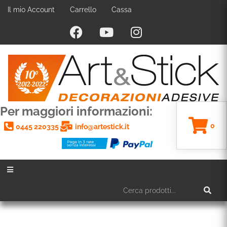
Il mio Account
Carrello
Cassa
Per maggiori informazioni:
0
0445 220335
info@artestick.it