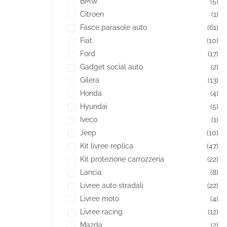
BMW
(5)
Citroen
(1)
Fasce parasole auto
(61)
Fiat
(10)
Ford
(17)
Gadget social auto
(2)
Gilera
(13)
Honda
(4)
Hyundai
(5)
Iveco
(1)
Jeep
(10)
Kit livree replica
(47)
Kit protezione carrozzeria
(22)
Lancia
(8)
Livree auto stradali
(22)
Livree moto
(4)
Livree racing
(12)
Mazda
(2)