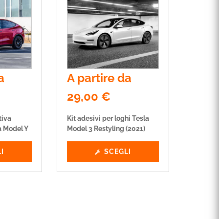
a
A partire da
29,00
€
tiva
Kit adesivi per loghi Tesla
a Model Y
Model 3 Restyling (2021)
I
SCEGLI