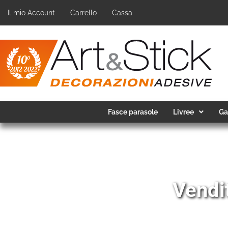
Il mio Account
Carrello
Cassa
Fasce parasole
Livree
Ga
Vendit