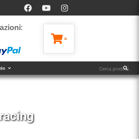
azioni:
0
hio
 racing