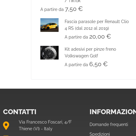
/ TikTok
7,50
€
A partire da
Fascia parasole per Renault Clio
4 RS (dal 2012 al 2019)
20,00
€
A partire da
Kit adesivi per pinze freno
Volkswagen Golf
6,50
€
A partire da
CONTATTI
INFORMAZION
Via Francesco Foscari, 4/F
Domande frequenti
Thiene (VI) - Italy
Spedizioni