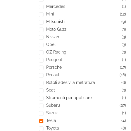
Mercedes
(1)
Mini
(12)
Mitsubishi
(9)
Moto Guzzi
(3)
Nissan
(3)
Opel
(3)
OZ Racing
(3)
Peugeot
(1)
Porsche
(17)
Renault
(16)
Rotoli adesivi a metratura
(6)
Seat
(3)
Strumenti per applicare
(1)
Subaru
(27)
Suzuki
(1)
Tesla
(4)
Toyota
(8)