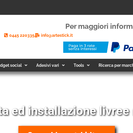
Per maggiori inform
0445 220335
info@artestick.it
dget social
Adesivi vari
Tools
Ricerca per marc
a ed installazione livree