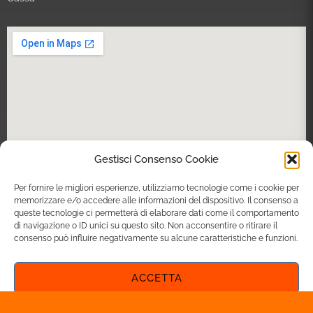
Gestisci Consenso Cookie
Per fornire le migliori esperienze, utilizziamo tecnologie come i cookie per
memorizzare e/o accedere alle informazioni del dispositivo. Il consenso a
queste tecnologie ci permetterà di elaborare dati come il comportamento
di navigazione o ID unici su questo sito. Non acconsentire o ritirare il
ART&STICK SRL | C.F. e P.IVA 03760370241 | REA: VI-351567 | c.s. 15.000
consenso può influire negativamente su alcune caratteristiche e funzioni.
euro i.v. | © 2012 – 2024. Tutti i diritti riservati | Tutti i marchi riportati
appartengono ai legittimi proprietari.
ACCETTA
NEGA