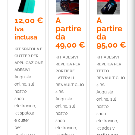
12,00
€
A
A
partire
partire
Iva
da
da
inclusa
49,00
€
95,00
€
KIT SPATOLA E
CUTTER PER
KIT ADESIVI
KIT ADESIVI
APPLICAZIONE
REPLICA PER
REPLICA PER
ADESIVI
PORTIERE
TETTO
Acquista
LATERALI
RENAULT CLIO
online, sul
RENAULT CLIO
4 RS
nostro
4 RS
Acquista
shop
Acquista
online, sul
elettronico,
online, sul
nostro
kit spatola
nostro
shop
e cutter
shop
elettronico,
per
elettronico,
kit adesivi
applicazio
kit adesivi