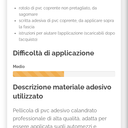
rotolo di pvc coprente non pretagliato, da
sagomare
scritta adesiva di pvc coprente, da applicare sopra
la fascia
istruzioni per aiutare l’applicazione (scaricabili dopo
l’acquisto)
Difficoltà di applicazione
Medio
5
0
Descrizione materiale adesivo
%
C
utilizzato
o
m
p
Pellicola di pvc adesivo calandrato
l
professionale di alta qualità, adatta per
e
t
essere applicata sugli automezzi e