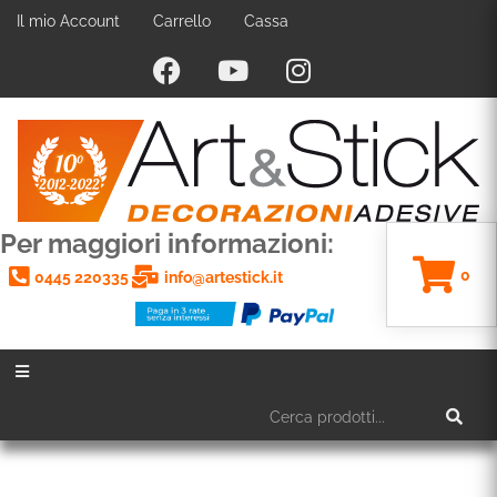
Il mio Account
Carrello
Cassa
Per maggiori informazioni:
0
0445 220335
info@artestick.it