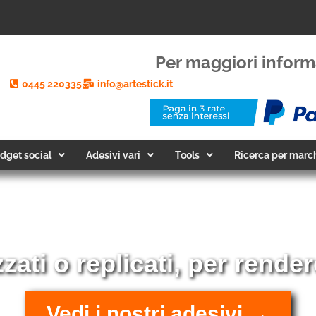
Per maggiori inform
0445 220335
info@artestick.it
dget social
Adesivi vari
Tools
Ricerca per marc
 tua auto