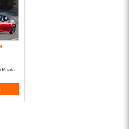
a
er Mazda
I