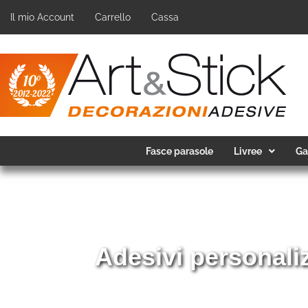
Il mio Account
Carrello
Cassa
Fasce parasole
Livree
Ga
icati, per rendere unica la
nostri adesivi →