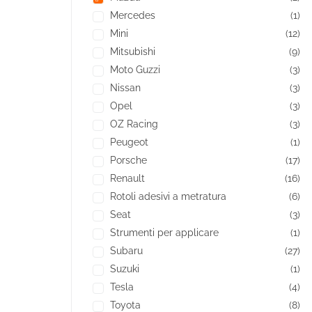
Mercedes
(1)
Mini
(12)
Mitsubishi
(9)
Moto Guzzi
(3)
Nissan
(3)
Opel
(3)
OZ Racing
(3)
Peugeot
(1)
Porsche
(17)
Renault
(16)
Rotoli adesivi a metratura
(6)
Seat
(3)
Strumenti per applicare
(1)
Subaru
(27)
Suzuki
(1)
Tesla
(4)
Toyota
(8)