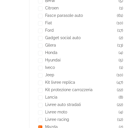
BMW
(5)
Citroen
(1)
Fasce parasole auto
(61)
Fiat
(10)
Ford
(17)
Gadget social auto
(2)
Gilera
(13)
Honda
(4)
Hyundai
(5)
Iveco
(1)
Jeep
(10)
Kit livree replica
(47)
Kit protezione carrozzeria
(22)
Lancia
(8)
Livree auto stradali
(22)
Livree moto
(4)
Livree racing
(12)
Mazda
(2)