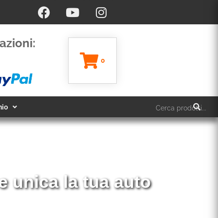
azioni:
0
hio
Vendita ed insta