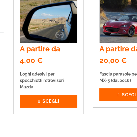
A partire da
A partire d
4,00
€
20,00
€
Loghi adesivi per
Fascia parasole p
specchietti retrovisori
MX-5 (dal 2016)
Mazda
SCEGL
SCEGLI