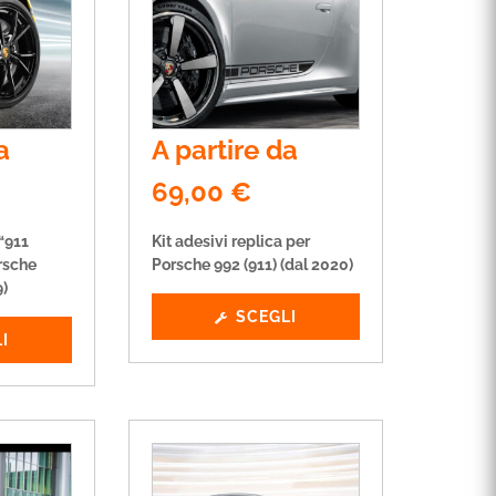
a
A partire da
69,00
€
 “911
Kit adesivi replica per
rsche
Porsche 992 (911) (dal 2020)
9)
SCEGLI
I