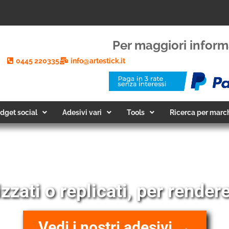
Per maggiori inform
0445 220335
info@artestick.it
dget social
Adesivi vari
Tools
Ricerca per marc
zzati o replicati, per rendere
Vedi i nostri adesivi →