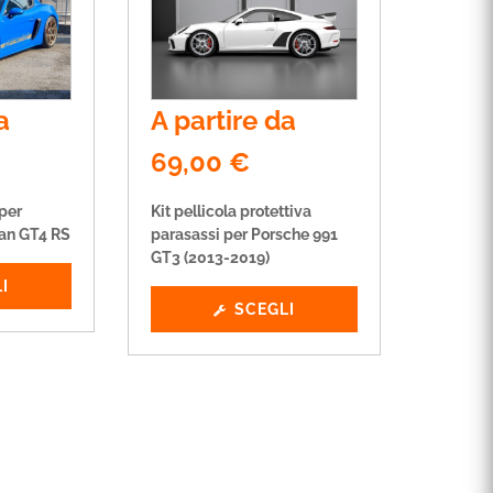
a
A partire da
69,00
€
 per
Kit pellicola protettiva
an GT4 RS
parasassi per Porsche 991
GT3 (2013-2019)
I
SCEGLI