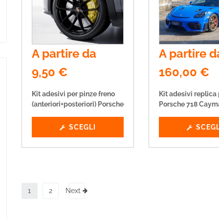
A partire da
A partire d
9,50
€
160,00
€
Kit adesivi per pinze freno
Kit adesivi replica
(anteriori+posteriori) Porsche
Porsche 718 Caym
SCEGLI
SCEGL
1
2
Next