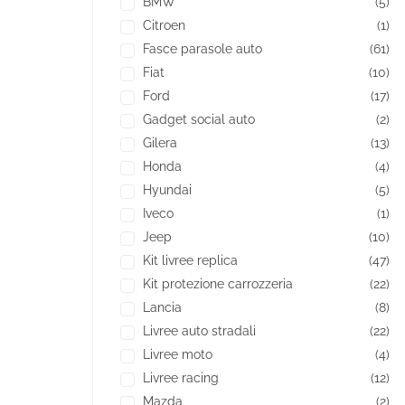
BMW
(5)
Citroen
(1)
Fasce parasole auto
(61)
Fiat
(10)
Ford
(17)
Gadget social auto
(2)
Gilera
(13)
Honda
(4)
Hyundai
(5)
Iveco
(1)
Jeep
(10)
Kit livree replica
(47)
Kit protezione carrozzeria
(22)
Lancia
(8)
Livree auto stradali
(22)
Livree moto
(4)
Livree racing
(12)
Mazda
(2)