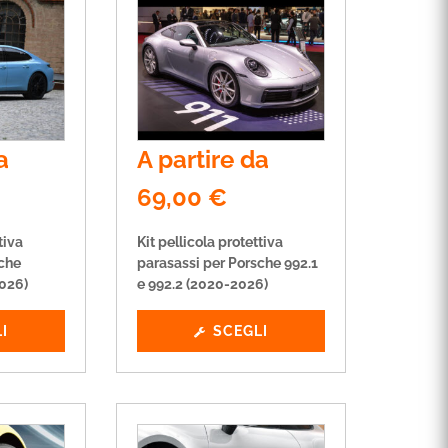
a
A partire da
69,00
€
tiva
Kit pellicola protettiva
sche
parasassi per Porsche 992.1
026)
e 992.2 (2020-2026)
I
SCEGLI