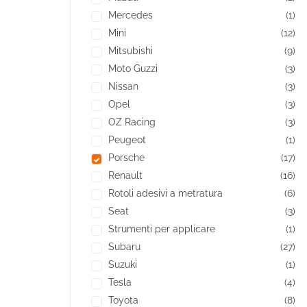
Mercedes
(1)
Mini
(12)
Mitsubishi
(9)
Moto Guzzi
(3)
Nissan
(3)
Opel
(3)
OZ Racing
(3)
Peugeot
(1)
Porsche
(17)
Renault
(16)
Rotoli adesivi a metratura
(6)
Seat
(3)
Strumenti per applicare
(1)
Subaru
(27)
Suzuki
(1)
Tesla
(4)
Toyota
(8)