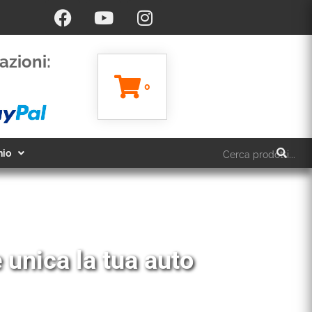
azioni:
0
hio
 unica la tua auto