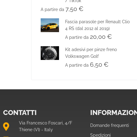
/ TikTok
7,50
€
A partire da
Fascia parasole per Renault Clio
4 RS (dal 2012 al 2019)
20,00
€
A partire da
Kit adesivi per pinze freno
Volkswagen Golf
6,50
€
A partire da
CONTATTI
INFORMAZION
Via Francesco Foscari, 4/F
Domande frequenti
Thiene (VI) - Italy
Spedizioni