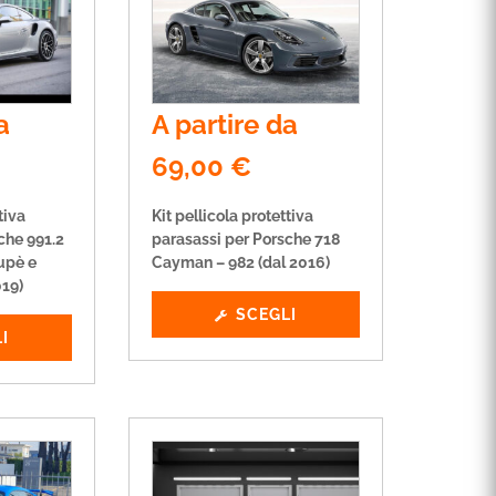
a
A partire da
69,00
€
tiva
Kit pellicola protettiva
che 991.2
parasassi per Porsche 718
upè e
Cayman – 982 (dal 2016)
019)
SCEGLI
I