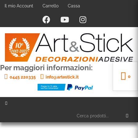
Il mio Account
Carrello
Cassa
Per maggiori informazioni:
0
0445 220335
info@artestick.it