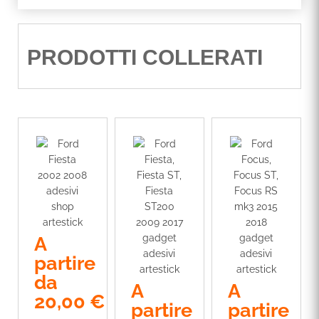
PRODOTTI COLLERATI
A
partire
da
A
A
20,00
€
partire
partire