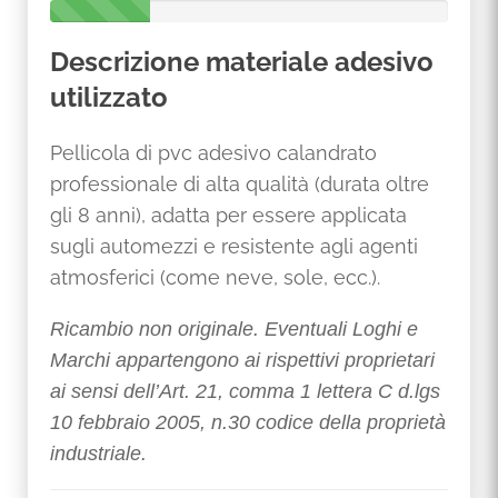
2
5
Descrizione materiale adesivo
%
C
utilizzato
o
m
p
Pellicola di pvc adesivo calandrato
l
professionale di alta qualità (durata oltre
e
t
gli 8 anni), adatta per essere applicata
e
sugli automezzi e resistente agli agenti
atmosferici (come neve, sole, ecc.).
Ricambio non originale. Eventuali Loghi e
Marchi appartengono ai rispettivi proprietari
ai sensi dell’Art. 21, comma 1 lettera C d.lgs
10 febbraio 2005, n.30 codice della proprietà
industriale.