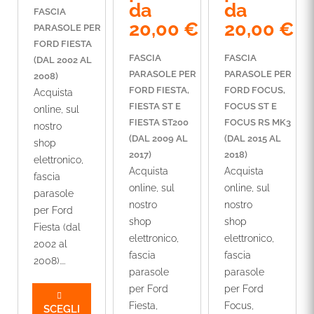
da
da
FASCIA
20,00
€
20,00
€
PARASOLE PER
FORD FIESTA
FASCIA
FASCIA
(DAL 2002 AL
PARASOLE PER
PARASOLE PER
2008)
FORD FIESTA,
FORD FOCUS,
Acquista
FIESTA ST E
FOCUS ST E
online, sul
FIESTA ST200
FOCUS RS MK3
nostro
(DAL 2009 AL
(DAL 2015 AL
shop
2017)
2018)
elettronico,
Acquista
Acquista
fascia
online, sul
online, sul
parasole
nostro
nostro
per Ford
shop
shop
Fiesta (dal
elettronico,
elettronico,
2002 al
fascia
fascia
2008)....
parasole
parasole
per Ford
per Ford
Fiesta,
Focus,
SCEGLI