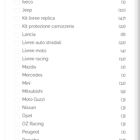
Iveco
(1)
Jeep
(10)
Kit livree replica
(47)
Kit protezione carrozzeria
(22)
Lancia
(8)
Livree auto stradali
(22)
Livree moto
(4)
Livree racing
(12)
Mazda
(2)
Mercedes
(1)
Mini
(12)
Mitsubishi
(9)
Moto Guzzi
(3)
Nissan
(3)
Opel
(3)
OZ Racing
(3)
Peugeot
(1)