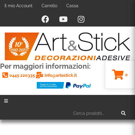
Il mio Account
Carrello
Cassa
Per maggiori informazioni:
0
0445 220335
info@artestick.it