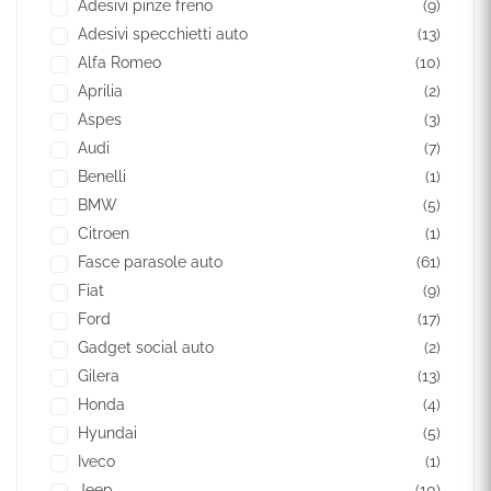
Adesivi pinze freno
(9)
Adesivi specchietti auto
(13)
Alfa Romeo
(10)
Aprilia
(2)
Aspes
(3)
Audi
(7)
Benelli
(1)
BMW
(5)
Citroen
(1)
Fasce parasole auto
(61)
Fiat
(9)
Ford
(17)
Gadget social auto
(2)
Gilera
(13)
Honda
(4)
Hyundai
(5)
Iveco
(1)
Jeep
(10)