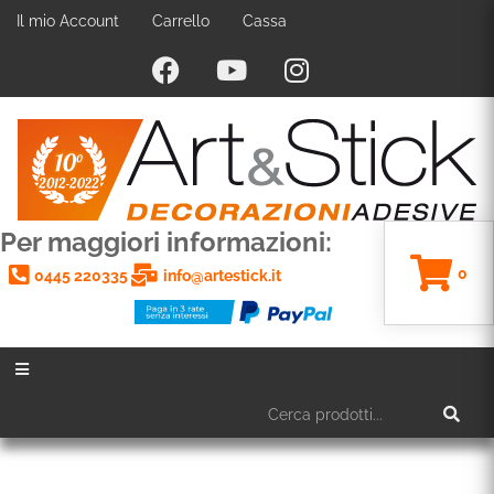
Il mio Account
Carrello
Cassa
Per maggiori informazioni:
0
0445 220335
info@artestick.it