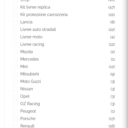
Kit livree replica
(47)
Kit protezione carrozzeria
(22)
Lancia
(8)
Livree auto stradali
(22)
Livree moto
(4)
Livree racing
(12)
Mazda
(2)
Mercedes
(1)
Mini
(12)
Mitsubishi
(9)
Moto Guzzi
(3)
Nissan
(3)
Opel
(3)
OZ Racing
(3)
Peugeot
(1)
Porsche
(17)
Renault
(16)