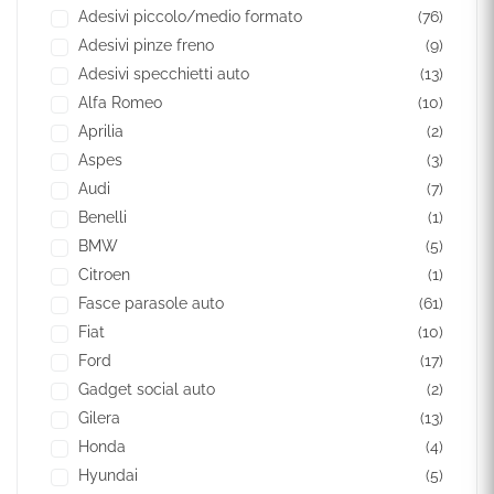
Adesivi piccolo/medio formato
(76)
Adesivi pinze freno
(9)
Adesivi specchietti auto
(13)
Alfa Romeo
(10)
Aprilia
(2)
Aspes
(3)
Audi
(7)
Benelli
(1)
BMW
(5)
Citroen
(1)
Fasce parasole auto
(61)
Fiat
(10)
Ford
(17)
Gadget social auto
(2)
Gilera
(13)
Honda
(4)
Hyundai
(5)