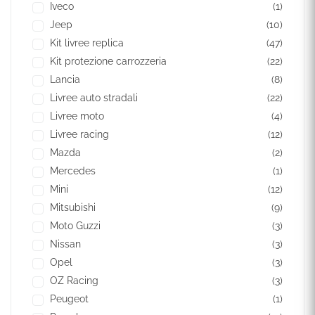
Iveco
(1)
Jeep
(10)
Kit livree replica
(47)
Kit protezione carrozzeria
(22)
Lancia
(8)
Livree auto stradali
(22)
Livree moto
(4)
Livree racing
(12)
Mazda
(2)
Mercedes
(1)
Mini
(12)
Mitsubishi
(9)
Moto Guzzi
(3)
Nissan
(3)
Opel
(3)
OZ Racing
(3)
Peugeot
(1)