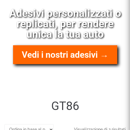
Vendita ed
installazione livree
racing
Scopri i nostri kit →
GT86
Visualizzazione di 2 risultati