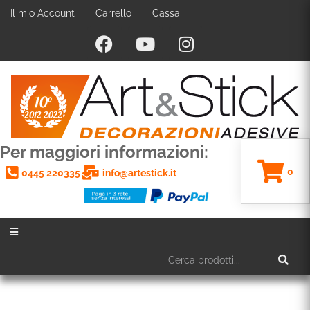
Il mio Account
Carrello
Cassa
Per maggiori informazioni:
0
0445 220335
info@artestick.it