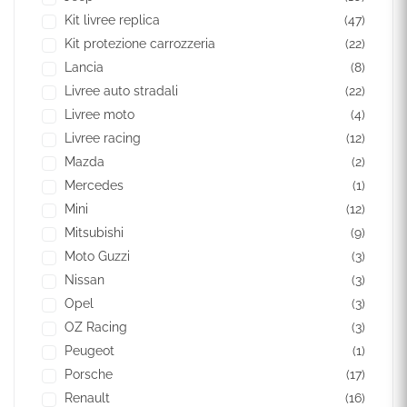
Kit livree replica
(47)
Kit protezione carrozzeria
(22)
Lancia
(8)
Livree auto stradali
(22)
Livree moto
(4)
Livree racing
(12)
Mazda
(2)
Mercedes
(1)
Mini
(12)
Mitsubishi
(9)
Moto Guzzi
(3)
Nissan
(3)
Opel
(3)
OZ Racing
(3)
Peugeot
(1)
Porsche
(17)
Renault
(16)