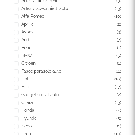
Adesivi pinze freno
(9)
Adesivi specchietti auto
(13)
Alfa Romeo
(10)
Aprilia
(2)
Aspes
(3)
Audi
(7)
Benelli
(1)
BMW
(5)
Citroen
(1)
Fasce parasole auto
(61)
Fiat
(10)
Ford
(17)
Gadget social auto
(2)
Gilera
(13)
Honda
(4)
Hyundai
(5)
Iveco
(1)
Jeep
(10)