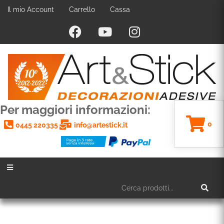
Il mio Account
Carrello
Cassa
Per maggiori informazioni:
0
0445 220335
info@artestick.it