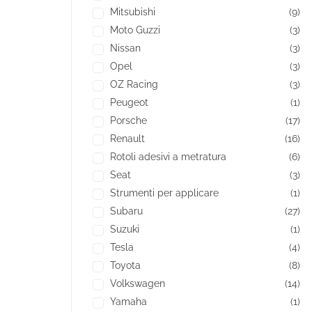
Mitsubishi
(9)
Moto Guzzi
(3)
Nissan
(3)
Opel
(3)
OZ Racing
(3)
Peugeot
(1)
Porsche
(17)
Renault
(16)
Rotoli adesivi a metratura
(6)
Seat
(3)
Strumenti per applicare
(1)
Subaru
(27)
Suzuki
(1)
Tesla
(4)
Toyota
(8)
Volkswagen
(14)
Yamaha
(1)