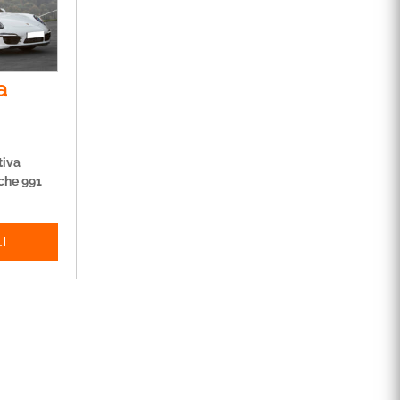
a
tiva
che 991
I