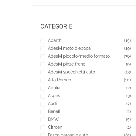
CATEGORIE
Abarth
(15)
Adesivi moto d'epoca
(19)
Adesivi piccolo/medio formato
(76)
Adesivi pinze freno
(9)
Adesivi specchietti auto
(13)
Alfa Romeo
(10)
Aprilia
(2)
Aspes
(3)
Audi
(7)
Benelli
(1)
BMW
(5)
Citroen
(1)
Fasce parasole auto
(61)