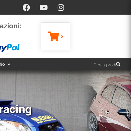
azioni:
0
hio
 racing