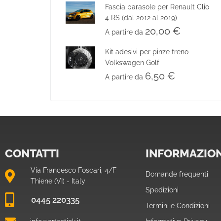
Fascia parasole per Renault Clio
4 RS (dal 2012 al 2019)
20,00
€
A partire da
Kit adesivi per pinze freno
Volkswagen Golf
6,50
€
A partire da
CONTATTI
INFORMAZION
Via Francesco Foscari, 4/F
Domande frequenti
Thiene (VI) - Italy
Spedizioni
0445 220335
Termini e Condizioni