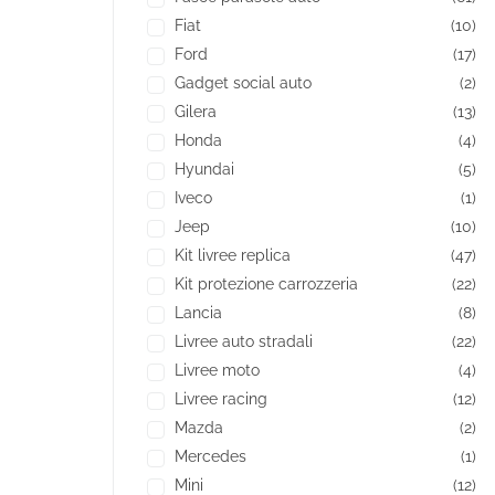
Fiat
(10)
Ford
(17)
Gadget social auto
(2)
Gilera
(13)
Honda
(4)
Hyundai
(5)
Iveco
(1)
Jeep
(10)
Kit livree replica
(47)
Kit protezione carrozzeria
(22)
Lancia
(8)
Livree auto stradali
(22)
Livree moto
(4)
Livree racing
(12)
Mazda
(2)
Mercedes
(1)
Mini
(12)