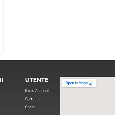
I
UTENTE
Il mio Account
Carrello
Cassa