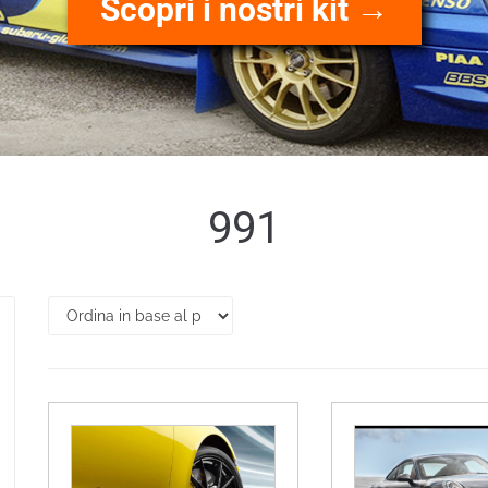
Scopri i nostri kit →
991