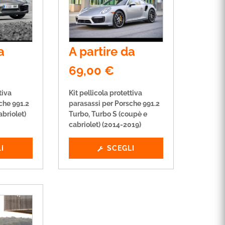
a
A partire da
69,00
€
tiva
Kit pellicola protettiva
che 991.2
parasassi per Porsche 991.2
abriolet)
Turbo, Turbo S (coupè e
cabriolet) (2014-2019)
I
SCEGLI