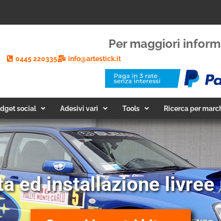
Per maggiori inform
0445 220335
info@artestick.it
dget social
Adesivi vari
Tools
Ricerca per marc
a ed installazione livree