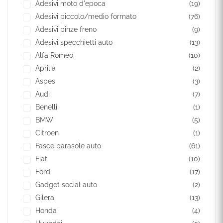
Adesivi moto d'epoca
(19)
Adesivi piccolo/medio formato
(76)
Adesivi pinze freno
(9)
Adesivi specchietti auto
(13)
Alfa Romeo
(10)
Aprilia
(2)
Aspes
(3)
Audi
(7)
Benelli
(1)
BMW
(5)
Citroen
(1)
Fasce parasole auto
(61)
Fiat
(10)
Ford
(17)
Gadget social auto
(2)
Gilera
(13)
Honda
(4)