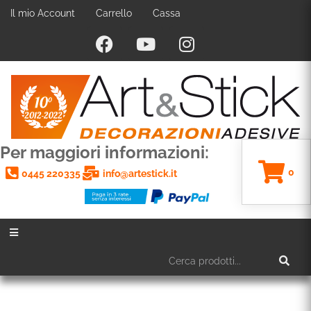
Il mio Account
Carrello
Cassa
Per maggiori informazioni:
0
0445 220335
info@artestick.it