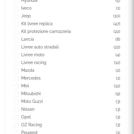
Hyundai
(5)
Iveco
(1)
Jeep
(10)
Kit livree replica
(47)
Kit protezione carrozzeria
(22)
Lancia
(8)
Livree auto stradali
(22)
Livree moto
(4)
Livree racing
(12)
Mazda
(2)
Mercedes
(1)
Mini
(12)
Mitsubishi
(9)
Moto Guzzi
(3)
Nissan
(3)
Opel
(3)
OZ Racing
(3)
Peugeot
(1)