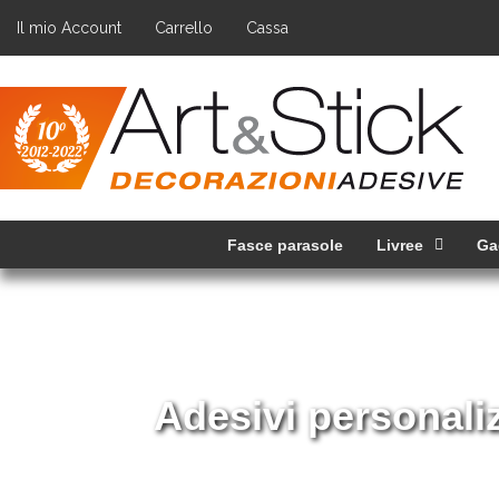
Il mio Account
Carrello
Cassa
Fasce parasole
Livree
Ga
dere unica la tua auto