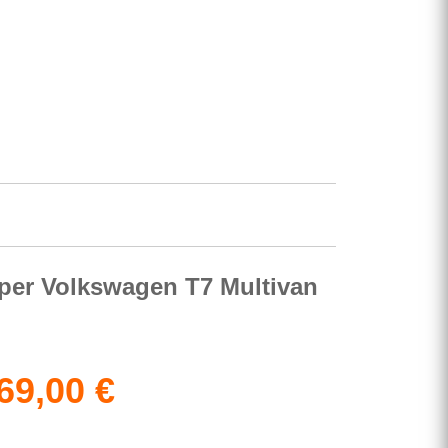
Scopri i nostri kit →
a per Volkswagen T7 Multivan
69,00
€