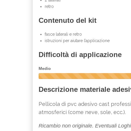
2 laterali
retro
Contenuto del kit
fasce laterali e retro
istruzioni per aiutare l’applicazione
Difficoltà di applicazione
Medio
5
0
Descrizione materiale adesi
%
C
o
Pellicola di pvc adesivo cast professi
m
p
atmosferici (come neve, sole, ecc.).
l
e
Ricambio non originale. Eventuali Loghi 
t