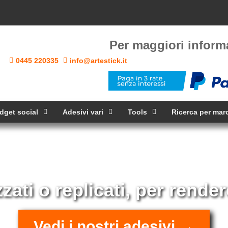
Per maggiori inform
0445 220335
info@artestick.it
dget social
Adesivi vari
Tools
Ricerca per mar
Vend