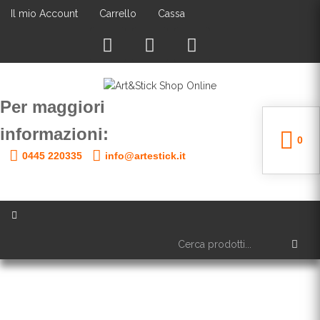
Il mio Account
Carrello
Cassa
Per maggiori
informazioni:
0
0445 220335
info@artestick.it