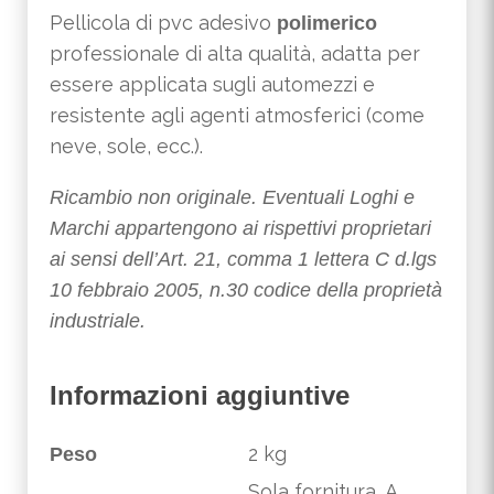
p
Pellicola di pvc adesivo
polimerico
l
professionale di alta qualità, adatta per
e
t
essere applicata sugli automezzi e
e
resistente agli agenti atmosferici (come
neve, sole, ecc.).
Ricambio non originale. Eventuali Loghi e
Marchi appartengono ai rispettivi proprietari
ai sensi dell’Art. 21, comma 1 lettera C d.lgs
10 febbraio 2005, n.30 codice della proprietà
industriale.
Informazioni aggiuntive
2 kg
Peso
Sola fornitura, A