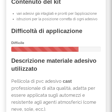
Contenuto del kit
vari adesivi già intagliati e pronti per l’applicazione
istruzioni per la posizione corretta di ogni adesivo
Difficoltà di applicazione
Difficile
7
5
Descrizione materiale adesivo
%
C
utilizzato
o
m
p
Pellicola di pvc adesivo
cast
l
professionale di alta qualità, adatta per
e
t
essere applicata sugli automezzi e
e
resistente agli agenti atmosferici (come
neve, sole, ecc.).