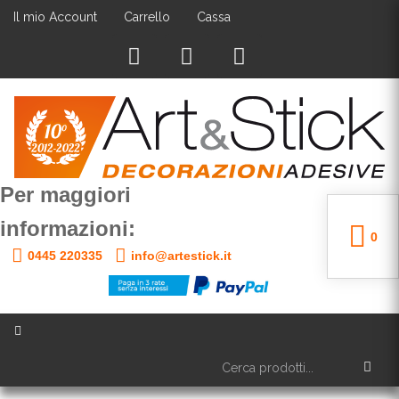
Il mio Account
Carrello
Cassa
Per maggiori
informazioni:
0
0445 220335
info@artestick.it