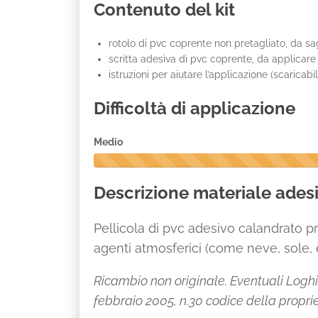
Contenuto del kit
rotolo di pvc coprente non pretagliato, da 
scritta adesiva di pvc coprente, da applicare
istruzioni per aiutare l’applicazione (scaricabi
Difficoltà di applicazione
Medio
5
0
Descrizione materiale adesi
%
C
o
Pellicola di pvc adesivo calandrato pr
m
p
agenti atmosferici (come neve, sole, e
l
e
Ricambio non originale. Eventuali Loghi e
t
febbraio 2005, n.30 codice della proprie
e