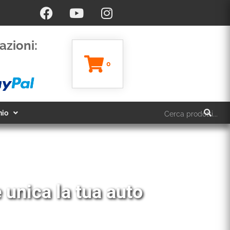
azioni:
0
hio
 unica la tua auto