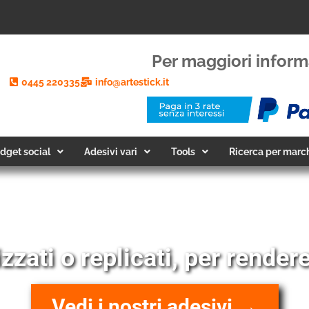
Per maggiori inform
0445 220335
info@artestick.it
dget social
Adesivi vari
Tools
Ricerca per marc
zzati o replicati, per rendere
Vedi i nostri adesivi →