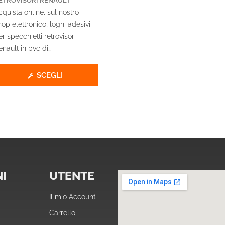
ETROVISORI RENAULT
cquista online, sul nostro
op elettronico, loghi adesivi
r specchietti retrovisori
nault in pvc di...
SCEGLI
I
UTENTE
Il mio Account
Carrello