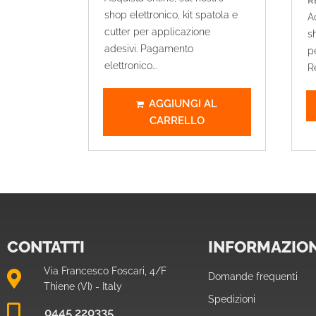
R
shop elettronico, kit spatola e
A
cutter per applicazione
sh
adesivi. Pagamento
pe
elettronico...
Re
AGGIUNGI AL
CARRELLO
CONTATTI
INFORMAZION
Via Francesco Foscari, 4/F
Domande frequenti
Thiene (VI) - Italy
Spedizioni
0445 220335