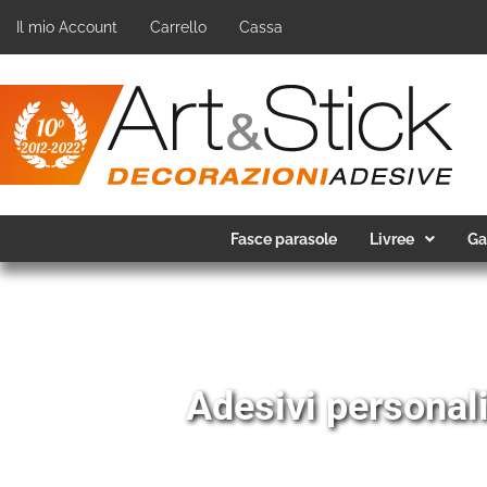
Il mio Account
Carrello
Cassa
Fasce parasole
Livree
Ga
Adesivi personali